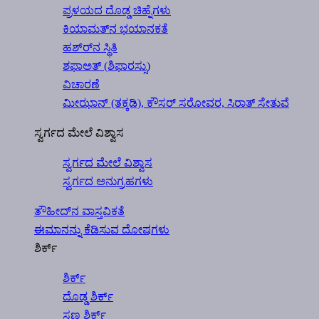
ಪ್ರಳಯದ ದೊಡ್ಡ ಚಿಹ್ನೆಗಳು
ಕಿಯಾಮತ್‍ನ ಭಯಾನಕತೆ
ಹಶ್ರ್‍ನ ಸ್ಥಿತಿ
ಶಫಾಅತ್ (ಶಿಫಾರಸ್ಸು)
ವಿಚಾರಣೆ
ಮೀಝಾನ್ (ತಕ್ಕಡಿ), ಕೌಸರ್ ಸರೋವರ, ಸಿರಾತ್ ಸೇತುವೆ
ಸ್ವರ್ಗದ ಮೇಲೆ ವಿಶ್ವಾಸ
ಸ್ವರ್ಗದ ಮೇಲೆ ವಿಶ್ವಾಸ
ಸ್ವರ್ಗದ ಅನುಗ್ರಹಗಳು
ತೌಹೀದ್‍ನ ವಾಸ್ತವಿಕತೆ
ಈಮಾನನ್ನು ಕೆಡಿಸುವ ದೋಷಗಳು
ಶಿರ್ಕ್
ಶಿರ್ಕ್
ದೊಡ್ಡ ಶಿರ್ಕ್
ಸಣ್ಣ ಶಿರ್ಕ್