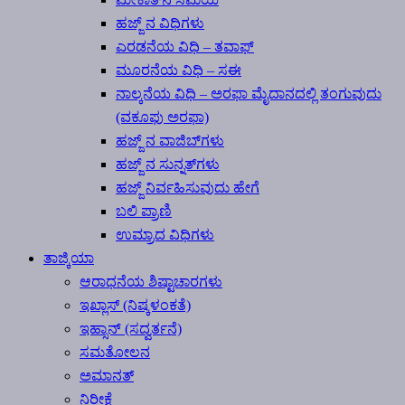
ಹಜ್ಜ್ ನ ವಿಧಿಗಳು
ಎರಡನೆಯ ವಿಧಿ – ತವಾಫ್
ಮೂರನೆಯ ವಿಧಿ – ಸಈ
ನಾಲ್ಕನೆಯ ವಿಧಿ – ಅರಫಾ ಮೈದಾನದಲ್ಲಿ ತಂಗುವುದು
(ವಕೂಫು ಅರಫಾ)
ಹಜ್ಜ್ ನ ವಾಜಿಬ್‍ಗಳು
ಹಜ್ಜ್ ನ ಸುನ್ನತ್‍ಗಳು
ಹಜ್ಜ್ ನಿರ್ವಹಿಸುವುದು ಹೇಗೆ
ಬಲಿ ಪ್ರಾಣಿ
ಉಮ್ರಾದ ವಿಧಿಗಳು
ತಾಜ್ಕಿಯಾ
ಆರಾಧನೆಯ ಶಿಷ್ಟಾಚಾರಗಳು
ಇಖ್ಲಾಸ್ (ನಿಷ್ಕಳಂಕತೆ)
ಇಹ್ಸಾನ್ (ಸದ್ವರ್ತನೆ)
ಸಮತೋಲನ
ಅಮಾನತ್
ನಿರೀಕ್ಷೆ