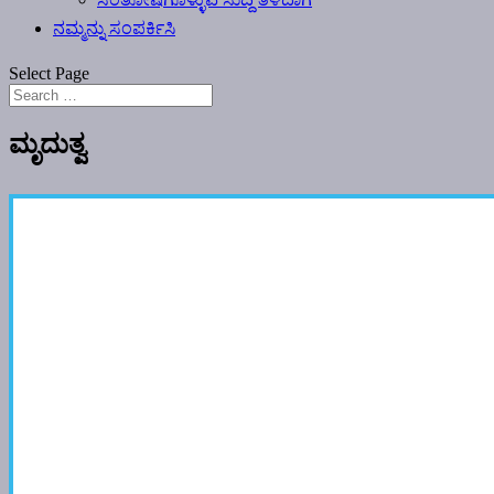
ನಮ್ಮನ್ನು ಸಂಪರ್ಕಿಸಿ
Select Page
ಮೃದುತ್ವ