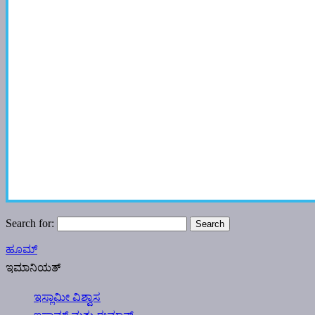
Search for:
ಹೂಮ್
ಇಮಾನಿಯತ್
ಇಸ್ಲಾಮೀ ವಿಶ್ವಾಸ