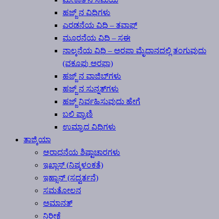
ಹಜ್ಜ್ ನ ವಿಧಿಗಳು
ಎರಡನೆಯ ವಿಧಿ – ತವಾಫ್
ಮೂರನೆಯ ವಿಧಿ – ಸಈ
ನಾಲ್ಕನೆಯ ವಿಧಿ – ಅರಫಾ ಮೈದಾನದಲ್ಲಿ ತಂಗುವುದು
(ವಕೂಫು ಅರಫಾ)
ಹಜ್ಜ್ ನ ವಾಜಿಬ್‍ಗಳು
ಹಜ್ಜ್ ನ ಸುನ್ನತ್‍ಗಳು
ಹಜ್ಜ್ ನಿರ್ವಹಿಸುವುದು ಹೇಗೆ
ಬಲಿ ಪ್ರಾಣಿ
ಉಮ್ರಾದ ವಿಧಿಗಳು
ತಾಜ್ಕಿಯಾ
ಆರಾಧನೆಯ ಶಿಷ್ಟಾಚಾರಗಳು
ಇಖ್ಲಾಸ್ (ನಿಷ್ಕಳಂಕತೆ)
ಇಹ್ಸಾನ್ (ಸದ್ವರ್ತನೆ)
ಸಮತೋಲನ
ಅಮಾನತ್
ನಿರೀಕ್ಷೆ